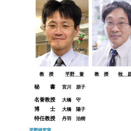
教 授
平野 誉
教 授
牧 
秘 書
宮川 朋子
名誉教授
大橋 守
博 士
大橋 陽子
特任教授
丹羽 治樹
平野研究室