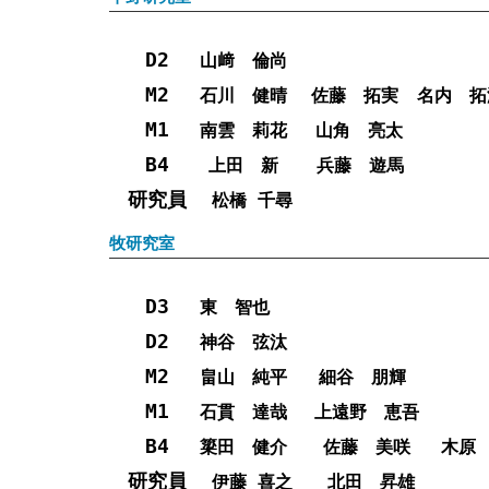
D2
山﨑 倫尚
M2
石川 健晴
佐藤 拓実
名内 拓
M1
南雲 莉花
山角 亮太
B4
上田 新
兵藤 遊馬
研究員
松橋 千尋
牧研究室
D3
東 智也
D2
神谷 弦汰
M2
畠山 純平
細谷 朋輝
M1
石貫 達哉
上遠野 恵吾
B4
簗田 健介
佐藤 美咲
木原
研究員
伊藤 喜之
北田 昇雄